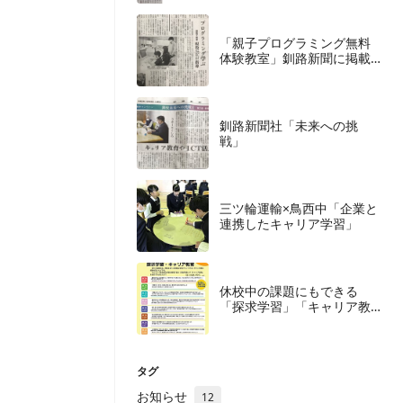
「親子プログラミング無料
体験教室」釧路新聞に掲載
いただきました。
釧路新聞社「未来への挑
戦」
三ツ輪運輸×鳥西中「企業と
連携したキャリア学習」
休校中の課題にもできる
「探求学習」「キャリア教
育」
タグ
お知らせ
12