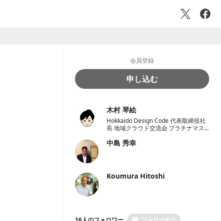
会員登録
申し込む
木村 琴絵
Hokkaido Design Code 代表取締役社
長 地域クラウド交流会 プラチナマス
ター認定オーガナイザー 一般社団法人
中島 秀幸
学校地域恊働センターラポールくしろ
一般社団法人 ノーコード推進協会 理
事
Koumura Hitoshi
16人のフォロワー
フォローする